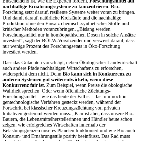
Entscheidend ist, wie die Experten fordern,
Forschungsmittel auf
nachhaltige Ernährungssysteme zu konzentrieren
. Bio-
Forschung setzt darauf, resiliente Systeme weiter voran zu bringen.
Und damit darauf, natürliche Kreisläufe und die nachhaltige
Produktion ohne den Einsatz chemisch-synthetischer Stoffe und
kritischer Methoden voranzubringen. „Bislang werden
Forschungsmittel nur in homöopathischen Dosen in solche Ansätze
investiert“, sagt der BÖLW-Vorsitzender und verweist darauf, dass
nur wenige Prozent des Forschungsetats in Öko-Forschung
investiert werden.
Dass das Gutachten vorschlägt, neben Ökologischer Landwirtschaft
auch andere Pfade nachhaltigen Wirtschaftens zu erforschen,
widerspricht dem nicht. Denn
Bio kann sich in Konkurrenz zu
anderen Systemen gut weiterentwickeln, wenn diese
Konkurrenz fair ist
. Zum Beispiel, wenn Preise die ökologische
Wahrheit sprechen. Oder wenn öffentliche Züchtungs-
Forschungsmittel – wie das heute der Fall ist – fast nur noch in
gentechnologische Verfahren gesteckt werden, während der
Fortschritt bei klassischer Kreuzungszüchtung von privaten
Initiativen gestemmt werden muss. „Klar ist aber, dass unsere Bio-
Bauern, die Lebensmittelherstellerinnen und Händler heute schon
zeigen, wie erfolgreiches Wirtschaften innerhalb der
Belastungsgrenzen unseres Planeten funktioniert und wie Bio auch
Konsum- und Ernährungsstile positiv beeinflusst. Das Rad muss