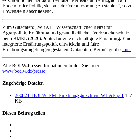
es schon richten, ist dafür der falsche Ansatz und ermöglicht am
Ende nur der Politik, sich aus der Verantwortung zu stehlen“, so zu
Löwenstein abschließend.
Zum Gutachten: „WBAE –Wissenschaftlicher Beirat für
Agrarpolitik, Ernährung und gesundheitlichen Verbraucherschutz
beim BMEL (2020).Politik für eine nachhaltigere Ernährung: Eine
integrierte Ernährungspolitik entwickeln und faire
Ernährungsumgebungen gestalten. Gutachten, Berlin“ geht es
hier
.
Alle BÖLW-Presseinformationen finden Sie unter
www.boelw.de/presse
Zugehörige Dateien
200821_BÖLW_PM_Ernähungsgutachten_WBAE.pdf
417
KB
Diesen Beitrag teilen