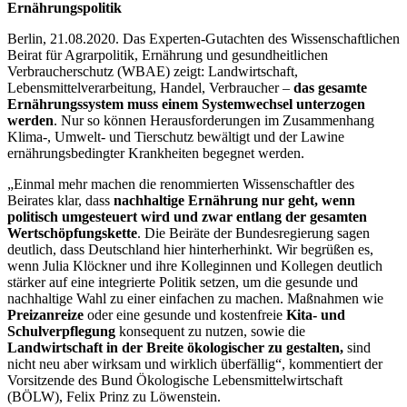
Ernährungspolitik
Berlin, 21.08.2020. Das Experten-Gutachten des Wissenschaftlichen
Beirat für Agrarpolitik, Ernährung und gesundheitlichen
Verbraucherschutz (WBAE) zeigt: Landwirtschaft,
Lebensmittelverarbeitung, Handel, Verbraucher –
das gesamte
Ernährungssystem muss einem Systemwechsel unterzogen
werden
. Nur so können Herausforderungen im Zusammenhang
Klima-, Umwelt- und Tierschutz bewältigt und der Lawine
ernährungsbedingter Krankheiten begegnet werden.
„Einmal mehr machen die renommierten Wissenschaftler des
Beirates klar, dass
nachhaltige Ernährung nur geht, wenn
politisch umgesteuert wird und zwar entlang der gesamten
Wertschöpfungskette
. Die Beiräte der Bundesregierung sagen
deutlich, dass Deutschland hier hinterherhinkt. Wir begrüßen es,
wenn Julia Klöckner und ihre Kolleginnen und Kollegen deutlich
stärker auf eine integrierte Politik setzen, um die gesunde und
nachhaltige Wahl zu einer einfachen zu machen. Maßnahmen wie
Preizanreize
oder eine gesunde und kostenfreie
Kita- und
Schulverpflegung
konsequent zu nutzen, sowie die
Landwirtschaft in der Breite ökologischer zu gestalten,
sind
nicht neu aber wirksam und wirklich überfällig“, kommentiert der
Vorsitzende des Bund Ökologische Lebensmittelwirtschaft
(BÖLW), Felix Prinz zu Löwenstein.