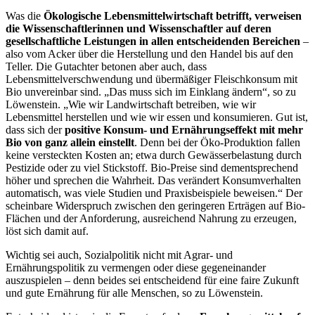
Was die
Ökologische Lebensmittelwirtschaft betrifft, verweisen
die Wissenschaftlerinnen und Wissenschaftler auf deren
gesellschaftliche Leistungen in allen entscheidenden Bereichen
–
also vom Acker über die Herstellung und den Handel bis auf den
Teller. Die Gutachter betonen aber auch, dass
Lebensmittelverschwendung und übermäßiger Fleischkonsum mit
Bio unvereinbar sind. „Das muss sich im Einklang ändern“, so zu
Löwenstein. „Wie wir Landwirtschaft betreiben, wie wir
Lebensmittel herstellen und wie wir essen und konsumieren. Gut ist,
dass sich der
positive Konsum- und Ernährungseffekt mit mehr
Bio von ganz allein einstellt
. Denn bei der Öko-Produktion fallen
keine versteckten Kosten an; etwa durch Gewässerbelastung durch
Pestizide oder zu viel Stickstoff. Bio-Preise sind dementsprechend
höher und sprechen die Wahrheit. Das verändert Konsumverhalten
automatisch, was viele Studien und Praxisbeispiele beweisen.“ Der
scheinbare Widerspruch zwischen den geringeren Erträgen auf Bio-
Flächen und der Anforderung, ausreichend Nahrung zu erzeugen,
löst sich damit auf.
Wichtig sei auch, Sozialpolitik nicht mit Agrar- und
Ernährungspolitik zu vermengen oder diese gegeneinander
auszuspielen – denn beides sei entscheidend für eine faire Zukunft
und gute Ernährung für alle Menschen, so zu Löwenstein.