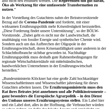
also nicht neu erfunden werden. Die
Regierenden tun gut daran,
Öko als Werkzeug für eine umfassende Transformation zu
nutzen
.“
In der Vorstellung des Gutachtens nahm der Beiratsvorsitzende
Bezug auf die
Corona-Pandemie
und forderte, mit einer
wirksamen Ernährungspolitik mehr Krisenfestigkeit herzustellen.
„Diese Forderung findet unsere Unterstützung“, so der BÖLW-
Vorsitzende. „Dabei geht es nicht nur die Landwirtschaft, die
unabhängig von fossiler Energie und synthetischer Chemie wird.
Sondern auch um das Aufbrechen der Oligopole in der
Ernährungswirtschaft, deren Krisenanfälligkeit unter anderem in der
Schlachthofbranche sichtbar geworden ist. Nachhaltige
Ernährungspolitik muss deshalb gute Rahmenbedingungen für
regionale Wirtschaftskreisläufe mit mittelständischen,
handwerklichen Unternehmen in der Ernährungswirtschaft
herstellen.“
„Bundesministerin Klöckner hat eine große Zahl hochkarätiger
Wissenschaftlerinnen und Wissenschaftler jahreslang für dieses
Gutachten arbeiten lassen. Die
Ernährungsministerin muss den
Rat ihres Beirates jetzt annehmen und alle Politikinstrumente –
ganz besonders die Europäische Agrarpolitik – in den Dienst
des Umbaus unseres Ernährungssystems stellen
. Ein Label hier
und ein Label dort, alles in der Hoffnung, die Verbraucher würden