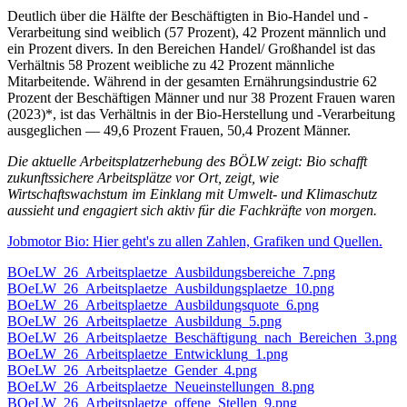
Deutlich über die Hälfte der Beschäftigten in Bio-Handel und -
Verarbeitung sind weiblich (57 Prozent), 42 Prozent männlich und
ein Prozent divers. In den Bereichen Handel/ Großhandel ist das
Verhältnis 58 Prozent weibliche zu 42 Prozent männliche
Mitarbeitende. Während in der gesamten Ernährungsindustrie 62
Prozent der Beschäftigen Männer und nur 38 Prozent Frauen waren
(2023)*, ist das Verhältnis in der Bio-Herstellung und -Verarbeitung
ausgeglichen — 49,6 Prozent Frauen, 50,4 Prozent Männer.
Die aktuelle Arbeitsplatzerhebung des BÖLW zeigt: Bio schafft
zukunftssichere Arbeitsplätze vor Ort, zeigt, wie
Wirtschaftswachstum im Einklang mit Umwelt- und Klimaschutz
aussieht und engagiert sich aktiv für die Fachkräfte von morgen.
Jobmotor Bio: Hier geht's zu allen Zahlen, Grafiken und Quellen.
BOeLW_26_Arbeitsplaetze_Ausbildungsbereiche_7.png
BOeLW_26_Arbeitsplaetze_Ausbildungsplaetze_10.png
BOeLW_26_Arbeitsplaetze_Ausbildungsquote_6.png
BOeLW_26_Arbeitsplaetze_Ausbildung_5.png
BOeLW_26_Arbeitsplaetze_Beschäftigung_nach_Bereichen_3.png
BOeLW_26_Arbeitsplaetze_Entwicklung_1.png
BOeLW_26_Arbeitsplaetze_Gender_4.png
BOeLW_26_Arbeitsplaetze_Neueinstellungen_8.png
BOeLW_26_Arbeitsplaetze_offene_Stellen_9.png