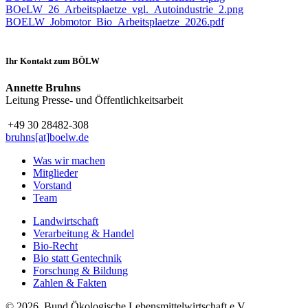
BOeLW_26_Arbeitsplaetze_vgl._Autoindustrie_2.png
BOELW_Jobmotor_Bio_Arbeitsplaetze_2026.pdf
Ihr Kontakt zum BÖLW
Annette Bruhns
Leitung Presse- und Öffentlichkeitsarbeit
+49 30 28482-308
bruhns[at]boelw.de
Was wir machen
Mitglieder
Vorstand
Team
Landwirtschaft
Verarbeitung & Handel
Bio-Recht
Bio statt Gentechnik
Forschung & Bildung
Zahlen & Fakten
© 2026, Bund Ökologische Lebensmittelwirtschaft e.V.