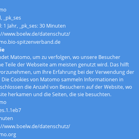
mo
d, _pk_ses
d: 1 Jahr, _pk_ses: 30 Minuten
://www.boelw.de/datenschutz/
o.bio-spitzenverband.de
ie
ndet Matomo, um zu verfolgen, wo unsere Besucher
Teile der Webseite am meisten genutzt wird. Das hilft
vorzunehmen, um Ihre Erfahrung bei der Verwendung der
. Die Cookies von Matomo sammeln Informationen in
chlossen die Anzahl von Besuchern auf der Website, wo
ite herkamen und die Seiten, die sie besuchten.
mo
es.1.1eb7
nuten
://www.boelw.de/datenschutz/
mo.org