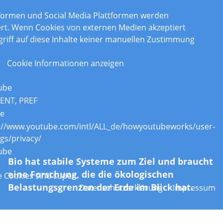
nhalte
tformen und Social Media Plattformen werden
rt. Wenn Cookies von externen Medien akzeptiert
griff auf diese Inhalte keiner manuellen Zustimmung
Cookie Informationen anzeigen
ube
ENT, PREF
re
://www.youtube.com/intl/ALL_de/howyoutubeworks/user-
ngs/privacy/
ube
Bio hat stabile Systeme zum Ziel und braucht
eine Forschung, die die ökologischen
 Cookies sind super
Belastungsgrenzen der Erde im Blick hat.
Datenschutzerklärung
Impressum