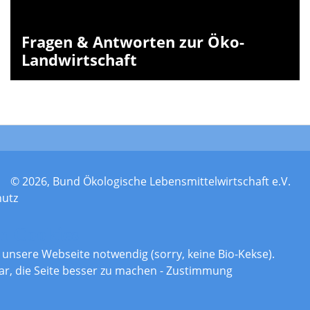
Fragen & Antworten zur Öko-
Landwirtschaft
© 2026, Bund Ökologische Lebensmittelwirtschaft e.V.
hutz
n Cookies
r unsere Webseite notwendig (sorry, keine Bio-Kekse).
ar, die Seite besser zu machen - Zustimmung