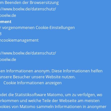
um Beenden der Browsersitzung
://www.boelw.de/datenschutz/
boelw.de
ement
er vorgenommenen Cookie-Einstellungen
3
ncookiemanagement
://www.boelw.de/datenschutz/
boelw.de
n
assen Informationen anonym. Diese Informationen helfen
 unsere Besucher unsere Website nutzen.
Cookie Informationen anzeigen
det die Statistiksoftware Matomo, um zu verfolgen, wo
erkommen und welche Teile der Webseite am meisten
Cookies von Matomo sammeln Informationen in anonymer