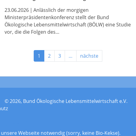
23.06.2026
|
Anlässlich der morgigen
Ministerpräsidentenkonferenz stellt der Bund
Ökologische Lebensmittelwirtschaft (BÖLW) eine Studie
vor, die die Folgen des…
1
2
3
…
nächste
© 2026, Bund Ökologische Lebensmittelwirtschaft e.V.
hutz
n Cookies
r unsere Webseite notwendig (sorry, keine Bio-Kekse).