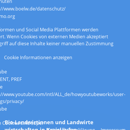
nuten
://www.boelw.de/datenschutz/
mo.org
nhalte
tformen und Social Media Plattformen werden
rt. Wenn Cookies von externen Medien akzeptiert
griff auf diese Inhalte keiner manuellen Zustimmung
Cookie Informationen anzeigen
ube
ENT, PREF
re
://www.youtube.com/intl/ALL_de/howyoutubeworks/user-
ngs/privacy/
ube
Bio-Landwirtinnen und Landwirte
 Cookies sind super
wirtschaften in Kreisläufen.