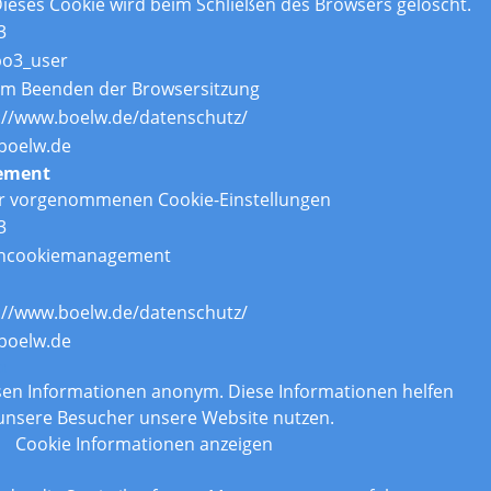
ieses Cookie wird beim Schließen des Browsers gelöscht.
3
po3_user
um Beenden der Browsersitzung
://www.boelw.de/datenschutz/
boelw.de
ement
er vorgenommenen Cookie-Einstellungen
3
ncookiemanagement
://www.boelw.de/datenschutz/
boelw.de
n
assen Informationen anonym. Diese Informationen helfen
 unsere Besucher unsere Website nutzen.
Cookie Informationen anzeigen