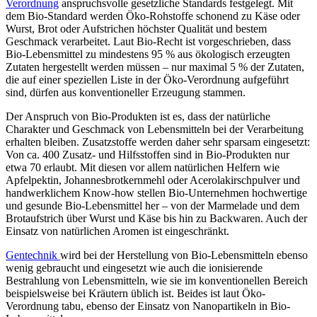
Verordnung
anspruchsvolle gesetzliche Standards festgelegt. Mit
dem Bio-Standard werden Öko-Rohstoffe schonend zu Käse oder
Wurst, Brot oder Aufstrichen höchster Qualität und bestem
Geschmack verarbeitet. Laut Bio-Recht ist vorgeschrieben, dass
Bio-Lebensmittel zu mindestens 95 % aus ökologisch erzeugten
Zutaten hergestellt werden müssen – nur maximal 5 % der Zutaten,
die auf einer speziellen Liste in der Öko-Verordnung aufgeführt
sind, dürfen aus konventioneller Erzeugung stammen.
Der Anspruch von Bio-Produkten ist es, dass der natürliche
Charakter und Geschmack von Lebensmitteln bei der Verarbeitung
erhalten bleiben. Zusatzstoffe werden daher sehr sparsam eingesetzt:
Von ca. 400 Zusatz- und Hilfsstoffen sind in Bio-Produkten nur
etwa 70 erlaubt. Mit diesen vor allem natürlichen Helfern wie
Apfelpektin, Johannesbrotkernmehl oder Acerolakirschpulver und
handwerklichem Know-how stellen Bio-Unternehmen hochwertige
und gesunde Bio-Lebensmittel her – von der Marmelade und dem
Brotaufstrich über Wurst und Käse bis hin zu Backwaren. Auch der
Einsatz von natürlichen Aromen ist eingeschränkt.
Gentechnik
wird bei der Herstellung von Bio-Lebensmitteln ebenso
wenig gebraucht und eingesetzt wie auch die ionisierende
Bestrahlung von Lebensmitteln, wie sie im konventionellen Bereich
beispielsweise bei Kräutern üblich ist. Beides ist laut Öko-
Verordnung tabu, ebenso der Einsatz von Nanopartikeln in Bio-