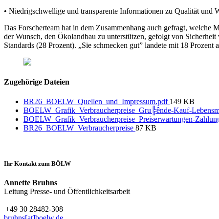
• Niedrigschwellige und transparente Informationen zu Qualität und W
Das Forscherteam hat in dem Zusammenhang auch gefragt, welche Mot
der Wunsch, den Ökolandbau zu unterstützen, gefolgt von Sicherheit
Standards (28 Prozent). „Sie schmecken gut” landete mit 18 Prozent a
Zugehörige Dateien
BR26_BOELW_Quellen_und_Impressum.pdf
149 KB
BOELW_Grafik_Verbraucherpreise_Gru╠ênde-Kauf-Lebensmi
BOELW_Grafik_Verbraucherpreise_Preiserwartungen-Zahlung
BR26_BOELW_Verbraucherpreise
87 KB
Ihr Kontakt zum BÖLW
Annette Bruhns
Leitung Presse- und Öffentlichkeitsarbeit
+49 30 28482-308
bruhns[at]boelw.de