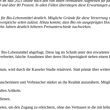
m Mai 2023 online nach den von ihnen vermuteten Aufpreisen für fünf 
0 und über 80 Prozent. In allen Fällen überstiegen diese Erwartungen 
r Bio-Lebensmittel deutlich. Mögliche Gründe für diese Verzerrung si
svergleiche selten zulässt. Hinzu kommt, dass Bio ein ausgeprägtes Ho
ehn Jahren deutlich höheren Preisunterschiede nachwirken.
io-Lebensmittel abgefragt. Diese lag im Schnitt unter den erwarteten A
 verbreitet, falsche Annahmen über deren Hochpreisigkeit stehen einem
, wird durch die Kasseler Studie relativiert. Statt primär über weite
braucherinnen und Verbraucher stärker an die Realität anzunähern. Mö
ften Artikeln.
edienen.
eten, um den Zugang zu erleichtern, ohne das Vertrauen in die mit hö