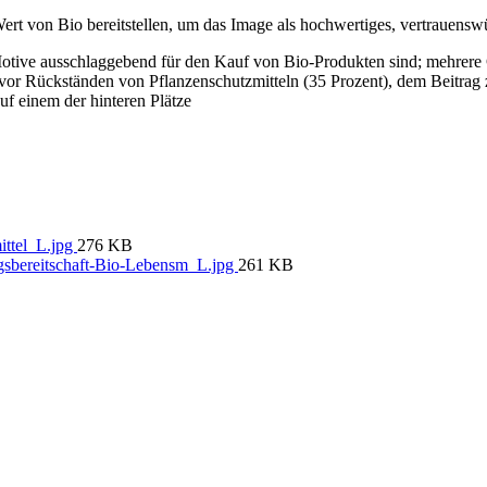
ert von Bio bereitstellen, um das Image als hochwertiges, vertrauensw
ive ausschlaggebend für den Kauf von Bio-Produkten sind; mehrere Gr
 vor Rückständen von Pflanzenschutzmitteln (35 Prozent), dem Beitra
uf einem der hinteren Plätze
ttel_L.jpg
276 KB
sbereitschaft-Bio-Lebensm_L.jpg
261 KB