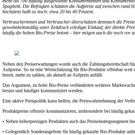
mehr als 700 zufällig ausgewählte Konsumentinnen und Konsumenten i
Spaghetti. Die Befragten schätzten die Aufpreise auf zwischen rund 6
höchstens halb so hoch: etwa 20 bis 40 Prozent.
Verbraucherinnen und Verbraucher überschätzen demnach die Preise fü
gewohnheitsmäßig unter Zeitdruck erledigte Einkauf, der direkte Prei
häufig die hohen Bio-Preise betont – hier mögen auch die noch vor z
Neben den Preiserwartungen wurde auch die Zahlungsbereitschaft für B
Aufpreise. So ist eine Wertschätzung für Bio-Produkte offenbar weit
bereit, mehr zu zahlen, als aktuell an Aufpreis anfällt.
Das Argument, zu hohe Bio-Preise verhinderten weiteres Marktwachstum
besser und häufiger kommuniziert werden.
Eine aktive Preispolitik kann helfen, die Preiswahrnehmung der Ver
Produktpreise offensiv kommunizieren, insbesondere bei häufig gekau
• Neben höherpreisigen Produkten auch das Preiseinstiegssegment b
• Gelegentlich Sonderangebote für häufig gekaufte Bio-Produkte anbi