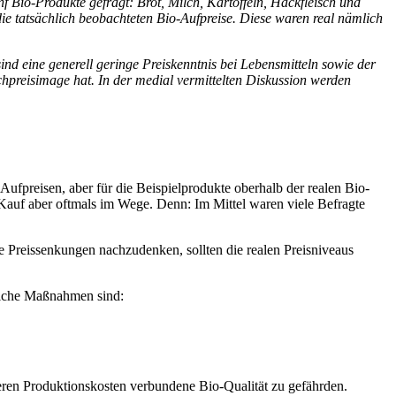
Bio-Produkte gefragt: Brot, Milch, Kartoffeln, Hackfleisch und
die tatsächlich beobachteten Bio-Aufpreise. Diese waren real nämlich
nd eine generell geringe Preiskenntnis bei Lebensmitteln sowie der
chpreisimage hat. In der medial vermittelten Diskussion werden
ufpreisen, aber für die Beispielprodukte oberhalb der realen Bio-
 Kauf aber oftmals im Wege. Denn: Im Mittel waren viele Befragte
re Preissenkungen nachzudenken, sollten die realen Preisniveaus
gliche Maßnahmen sind:
heren Produktionskosten verbundene Bio-Qualität zu gefährden.