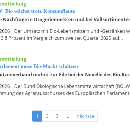
emitteilung
 Bio wächst trotz Konsumflaute
e Nachfrage in Drogeriemärkten und bei Vollsortimente
.2026
|
Der Umsatz mit Bio-Lebensmitteln und -Getränken wäc
 3,8 Prozent im Vergleich zum zweiten Quartal 2025 auf…
emitteilung
rlament muss Bio-Markt schützen
pitzenverband mahnt zur Eile bei der Novelle des Bio-Re
.2026
|
Der Bund Ökologische Lebensmittelwirtschaft (BÖLW
mmung des Agrarausschusses des Europäischen Parlaments
1
2
3
…
nächste