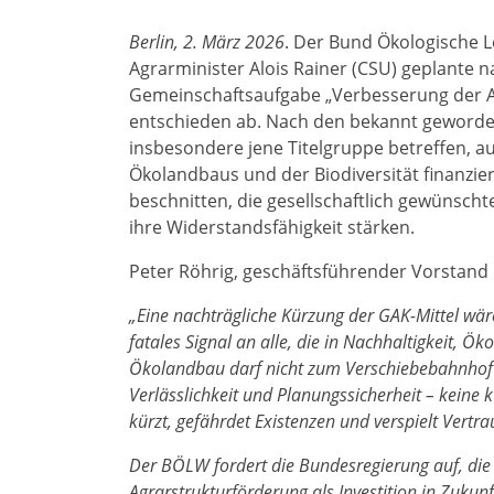
Berlin, 2. März 2026
. Der Bund Ökologische L
Agrarminister Alois Rainer (CSU) geplante n
Gemeinschaftsaufgabe „Verbesserung der A
entschieden ab. Nach den bekannt geworde
insbesondere jene Titelgruppe betreffen, 
Ökolandbaus und der Biodiversität finanz
beschnitten, die gesellschaftlich gewünsch
ihre Widerstandsfähigkeit stärken.
Peter Röhrig, geschäftsführender Vorstand
„Eine nachträgliche Kürzung der GAK-Mittel wär
fatales Signal an alle, die in Nachhaltigkeit, Ö
Ökolandbau darf nicht zum Verschiebebahnhof 
Verlässlichkeit und Planungssicherheit – keine
kürzt, gefährdet Existenzen und verspielt Vertra
Der BÖLW fordert die Bundesregierung auf, die 
Agrarstrukturförderung als Investition in Zukunf