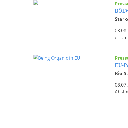
Press
BÖLW:
Stark
03.08
er um
Press
EU-Pa
Bio-S
08.07
Absti