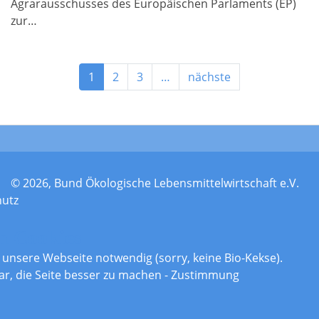
Agrarausschusses des Europäischen Parlaments (EP)
zur…
1
2
3
…
nächste
© 2026, Bund Ökologische Lebensmittelwirtschaft e.V.
hutz
n Cookies
r unsere Webseite notwendig (sorry, keine Bio-Kekse).
ar, die Seite besser zu machen - Zustimmung