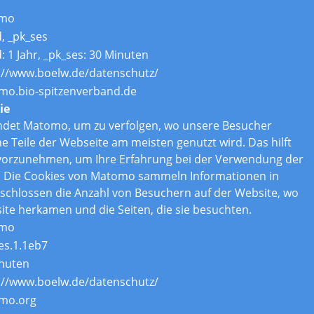
mo
d, _pk_ses
d: 1 Jahr, _pk_ses: 30 Minuten
://www.boelw.de/datenschutz/
o.bio-spitzenverband.de
ie
ndet Matomo, um zu verfolgen, wo unsere Besucher
Teile der Webseite am meisten genutzt wird. Das hilft
vorzunehmen, um Ihre Erfahrung bei der Verwendung der
. Die Cookies von Matomo sammeln Informationen in
chlossen die Anzahl von Besuchern auf der Website, wo
ite herkamen und die Seiten, die sie besuchten.
mo
es.1.1eb7
nuten
://www.boelw.de/datenschutz/
mo.org