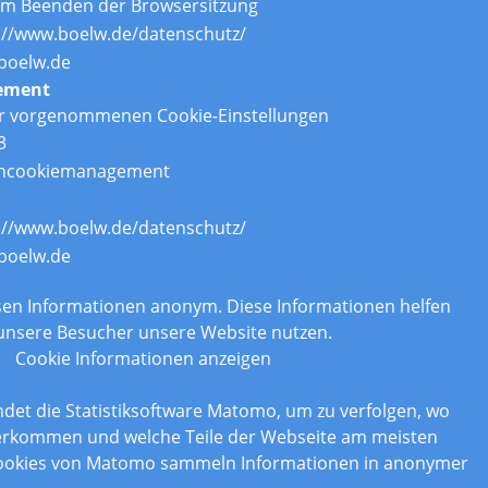
um Beenden der Browsersitzung
://www.boelw.de/datenschutz/
boelw.de
ement
er vorgenommenen Cookie-Einstellungen
3
ncookiemanagement
://www.boelw.de/datenschutz/
boelw.de
n
assen Informationen anonym. Diese Informationen helfen
 unsere Besucher unsere Website nutzen.
Cookie Informationen anzeigen
det die Statistiksoftware Matomo, um zu verfolgen, wo
erkommen und welche Teile der Webseite am meisten
Cookies von Matomo sammeln Informationen in anonymer