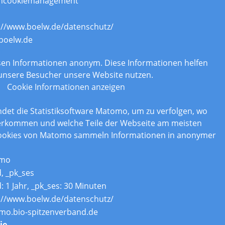
ncookiemanagement
://www.boelw.de/datenschutz/
boelw.de
n
assen Informationen anonym. Diese Informationen helfen
 unsere Besucher unsere Website nutzen.
Cookie Informationen anzeigen
det die Statistiksoftware Matomo, um zu verfolgen, wo
erkommen und welche Teile der Webseite am meisten
Cookies von Matomo sammeln Informationen in anonymer
mo
d, _pk_ses
d: 1 Jahr, _pk_ses: 30 Minuten
://www.boelw.de/datenschutz/
o.bio-spitzenverband.de
ie