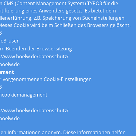
om CMS (Content Management System) TYPO3 für die
tifizierung eines Anwenders gesetzt. Es bietet dem
enerführung, z.B. Speicherung von Sucheinstellungen
ieses Cookie wird beim Schließen des Browsers gelöscht.
3
po3_user
um Beenden der Browsersitzung
://www.boelw.de/datenschutz/
boelw.de
ement
er vorgenommenen Cookie-Einstellungen
3
ncookiemanagement
://www.boelw.de/datenschutz/
boelw.de
n
assen Informationen anonym. Diese Informationen helfen