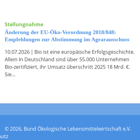
Stellungnahme
Änderung der EU-Öko-Verordnung 2018/848:
Empfehlungen zur Abstimmung im Agrarausschuss
10.07.2026
|
Bio ist eine europäische Erfolgsgeschichte.
Allein In Deutschland sind über 55.000 Unternehmen
Bio-zertifiziert, ihr Umsatz überschritt 2025 18 Mrd. €.
Sie…
© 2026, Bund Ökologische Lebensmittelwirtschaft e.V.
hutz