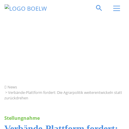
Direkt zum Inhalt springen
News
> Verbände-Plattform fordert: Die Agrarpolitik weiterentwickeln statt
zurückdrehen
Stellungnahme
Verbände-Plattform fordert: