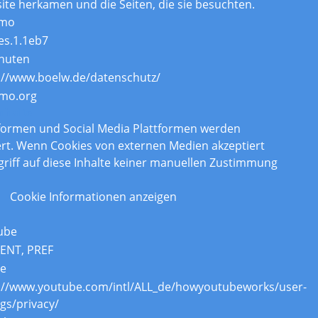
ite herkamen und die Seiten, die sie besuchten.
mo
es.1.1eb7
nuten
://www.boelw.de/datenschutz/
mo.org
nhalte
tformen und Social Media Plattformen werden
rt. Wenn Cookies von externen Medien akzeptiert
griff auf diese Inhalte keiner manuellen Zustimmung
Cookie Informationen anzeigen
ube
ENT, PREF
re
://www.youtube.com/intl/ALL_de/howyoutubeworks/user-
ngs/privacy/