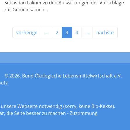
Sebastian Lakner zu den Auswirkungen der Vorschläge
zur Gemeinsamen…
vorherige
…
2
3
4
…
nächste
© 2026, Bund Ökologische Lebensmittelwirtschaft e.V.
hutz
n Cookies
r unsere Webseite notwendig (sorry, keine Bio-Kekse).
ar, die Seite besser zu machen - Zustimmung