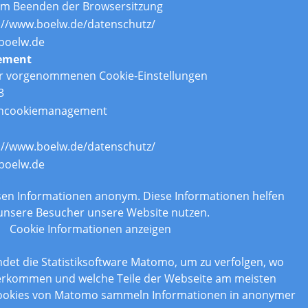
um Beenden der Browsersitzung
://www.boelw.de/datenschutz/
boelw.de
ement
er vorgenommenen Cookie-Einstellungen
3
ncookiemanagement
://www.boelw.de/datenschutz/
boelw.de
n
assen Informationen anonym. Diese Informationen helfen
 unsere Besucher unsere Website nutzen.
Cookie Informationen anzeigen
det die Statistiksoftware Matomo, um zu verfolgen, wo
erkommen und welche Teile der Webseite am meisten
Cookies von Matomo sammeln Informationen in anonymer