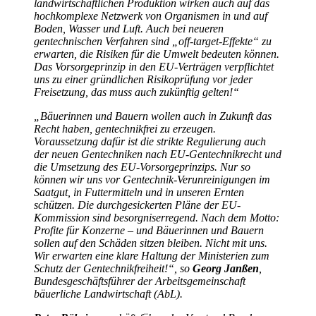
landwirtschaftlichen Produktion wirken auch auf das
hochkomplexe Netzwerk von Organismen in und auf
Boden, Wasser und Luft. Auch bei neueren
gentechnischen Verfahren sind „off-target-Effekte“ zu
erwarten, die Risiken für die Umwelt bedeuten können.
Das Vorsorgeprinzip in den EU-Verträgen verpflichtet
uns zu einer gründlichen Risikoprüfung vor jeder
Freisetzung, das muss auch zukünftig gelten!“
„Bäuerinnen und Bauern wollen auch in Zukunft das
Recht haben, gentechnikfrei zu erzeugen.
Voraussetzung dafür ist die strikte Regulierung auch
der neuen Gentechniken nach EU-Gentechnikrecht und
die Umsetzung des EU-Vorsorgeprinzips. Nur so
können wir uns vor Gentechnik-Verunreinigungen im
Saatgut, in Futtermitteln und in unseren Ernten
schützen. Die durchgesickerten Pläne der EU-
Kommission sind besorgniserregend. Nach dem Motto:
Profite für Konzerne – und Bäuerinnen und Bauern
sollen auf den Schäden sitzen bleiben. Nicht mit uns.
Wir erwarten eine klare Haltung der Ministerien zum
Schutz der Gentechnikfreiheit!“, so
Georg Janßen
,
Bundesgeschäftsführer der Arbeitsgemeinschaft
bäuerliche Landwirtschaft (AbL).