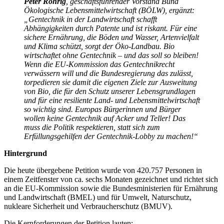
Peter Röhrig
, geschäftsführender Vorstand Bund
Ökologische Lebensmittelwirtschaft (BÖLW), ergänzt:
„Gentechnik in der Landwirtschaft schafft
Abhängigkeiten durch Patente und ist riskant. Für eine
sichere Ernährung, die Böden und Wasser, Artenvielfalt
und Klima schützt, sorgt der Öko-Landbau. Bio
wirtschaftet ohne Gentechnik – und das soll so bleiben!
Wenn die EU-Kommission das Gentechnikrecht
verwässern will und die Bundesregierung das zulässt,
torpedieren sie damit die eigenen Ziele zur Ausweitung
von Bio, die für den Schutz unserer Lebensgrundlagen
und für eine resiliente Land- und Lebensmittelwirtschaft
so wichtig sind. Europas Bürgerinnen und Bürger
wollen keine Gentechnik auf Acker und Teller! Das
muss die Politik respektieren, statt sich zum
Erfüllungsgehilfen der Gentechnik-Lobby zu machen!“
Hintergrund
Die heute übergebene Petition wurde von 420.757 Personen in
einem Zeitfenster von ca. sechs Monaten gezeichnet und richtet sich
an die EU-Kommission sowie die Bundesministerien für Ernährung
und Landwirtschaft (BMEL) und für Umwelt, Naturschutz,
nukleare Sicherheit und Verbraucherschutz (BMUV).
Die Kernforderungen der Petition lauten: