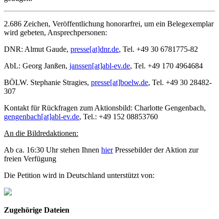
2.686 Zeichen, Veröffentlichung honorarfrei, um ein Belegexemplar
wird gebeten, Ansprechpersonen:
DNR: Almut Gaude,
presse[at]dnr.de
, Tel. +49 30 6781775-82
AbL: Georg Janßen,
janssen[at]abl-ev.de
, Tel. +49 170 4964684
BÖLW. Stephanie Stragies,
presse[at]boelw.de
, Tel. +49 30 28482-
307
Kontakt für Rückfragen zum Aktionsbild: Charlotte Gengenbach,
gengenbach[at]abl-ev.de
, Tel.: +49 152 08853760
An die Bildredaktionen:
Ab ca. 16:30 Uhr stehen Ihnen
hier
Pressebilder der Aktion zur
freien Verfügung
Die Petition wird in Deutschland unterstützt von:
Zugehörige Dateien