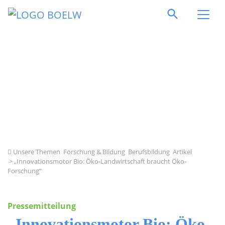
Direkt zum Inhalt springen
Unsere Themen
Forschung & Bildung
Berufsbildung
Artikel
> „Innovationsmotor Bio: Öko-Landwirtschaft braucht Öko-
Forschung“
Pressemitteilung
„Innovationsmotor Bio: Öko-