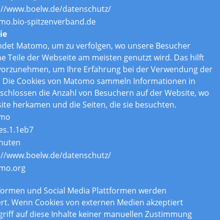
://www.boelw.de/datenschutz/
o.bio-spitzenverband.de
ie
ndet Matomo, um zu verfolgen, wo unsere Besucher
Teile der Webseite am meisten genutzt wird. Das hilft
vorzunehmen, um Ihre Erfahrung bei der Verwendung der
. Die Cookies von Matomo sammeln Informationen in
chlossen die Anzahl von Besuchern auf der Website, wo
ite herkamen und die Seiten, die sie besuchten.
mo
es.1.1eb7
nuten
://www.boelw.de/datenschutz/
mo.org
nhalte
tformen und Social Media Plattformen werden
rt. Wenn Cookies von externen Medien akzeptiert
griff auf diese Inhalte keiner manuellen Zustimmung