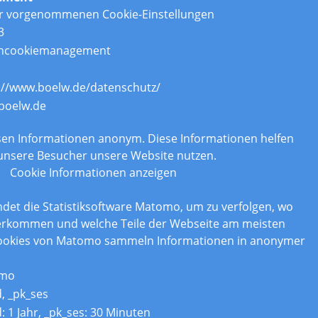
er vorgenommenen Cookie-Einstellungen
3
ncookiemanagement
://www.boelw.de/datenschutz/
boelw.de
n
assen Informationen anonym. Diese Informationen helfen
 unsere Besucher unsere Website nutzen.
Cookie Informationen anzeigen
det die Statistiksoftware Matomo, um zu verfolgen, wo
erkommen und welche Teile der Webseite am meisten
Cookies von Matomo sammeln Informationen in anonymer
mo
d, _pk_ses
d: 1 Jahr, _pk_ses: 30 Minuten