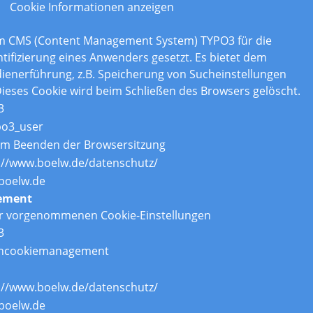
Cookie Informationen anzeigen
om CMS (Content Management System) TYPO3 für die
tifizierung eines Anwenders gesetzt. Es bietet dem
enerführung, z.B. Speicherung von Sucheinstellungen
ieses Cookie wird beim Schließen des Browsers gelöscht.
3
po3_user
um Beenden der Browsersitzung
://www.boelw.de/datenschutz/
boelw.de
ement
er vorgenommenen Cookie-Einstellungen
3
ncookiemanagement
://www.boelw.de/datenschutz/
boelw.de