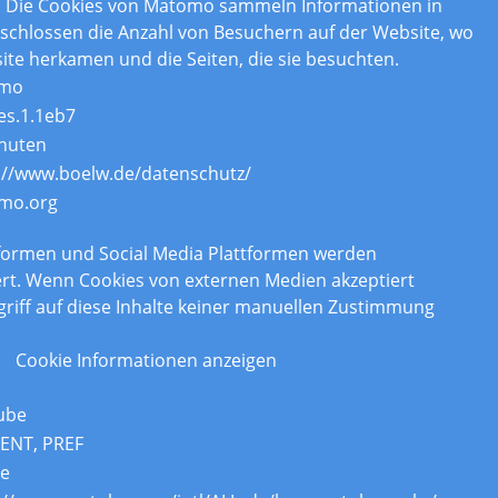
. Die Cookies von Matomo sammeln Informationen in
chlossen die Anzahl von Besuchern auf der Website, wo
ite herkamen und die Seiten, die sie besuchten.
mo
es.1.1eb7
nuten
://www.boelw.de/datenschutz/
mo.org
nhalte
tformen und Social Media Plattformen werden
rt. Wenn Cookies von externen Medien akzeptiert
griff auf diese Inhalte keiner manuellen Zustimmung
Cookie Informationen anzeigen
ube
ENT, PREF
re