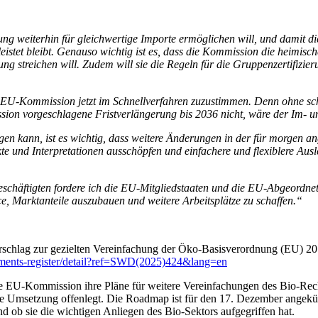
 weiterhin für gleichwertige Importe ermöglichen will, und damit di
istet bleibt. Genauso wichtig ist es, dass die Kommission die heimi
g streichen will. Zudem will sie die Regeln für die Gruppenzertifizieru
EU-Kommission jetzt im Schnellverfahren zuzustimmen. Denn ohne schne
 vorgeschlagene Fristverlängerung bis 2036 nicht, wäre der Im- un
ingen kann, ist es wichtig, dass weitere Änderungen in der für morge
e und Interpretationen ausschöpfen und einfachere und flexiblere Aus
äftigten fordere ich die EU-Mitgliedstaaten und die EU-Abgeordneten d
, Marktanteile auszubauen und weitere Arbeitsplätze zu schaffen.“
lag zur gezielten Vereinfachung der Öko-Basisverordnung (EU) 2018/
cuments-register/detail?ref=SWD(2025)424&lang=en
e EU-Kommission ihre Pläne für weitere Vereinfachungen des Bio-Recht
 Umsetzung offenlegt. Die Roadmap ist für den 17. Dezember angekünd
 ob sie die wichtigen Anliegen des Bio-Sektors aufgegriffen hat.