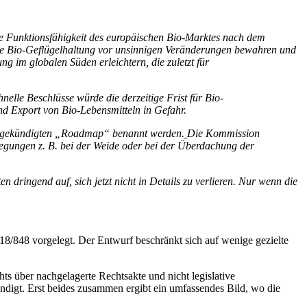
e Funktionsfähigkeit des europäischen Bio-Marktes nach dem
sche Bio-Geflügelhaltung vor unsinnigen Veränderungen bewahren und
ng im globalen Süden erleichtern, die zuletzt für
lle Beschlüsse würde die derzeitige Frist für Bio-
d Export von Bio-Lebensmitteln in Gefahr.
n angekündigten „Roadmap“ benannt werden.
Die Kommission
legungen z. B. bei der Weide oder bei der Überdachung der
ringend auf, sich jetzt nicht in Details zu verlieren. Nur wenn die
848 vorgelegt. Der Entwurf beschränkt sich auf wenige gezielte
s über nachgelagerte Rechtsakte und nicht legislative
igt. Erst beides zusammen ergibt ein umfassendes Bild, wo die