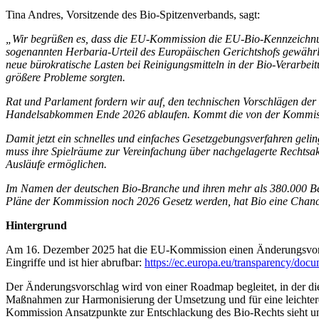
Tina Andres, Vorsitzende des Bio-Spitzenverbands, sagt:
„Wir begrüßen es, dass die EU-Kommission die EU-Bio-Kennzeichnung
sogenannten Herbaria-Urteil des Europäischen Gerichtshofs gewährle
neue bürokratische Lasten bei Reinigungsmitteln in der Bio-Verarbeitun
größere Probleme sorgten.
Rat und Parlament fordern wir auf, den technischen Vorschlägen der 
Handelsabkommen Ende 2026 ablaufen. Kommt die von der Kommission
Damit jetzt ein schnelles und einfaches Gesetzgebungsverfahren gel
muss ihre Spielräume zur Vereinfachung über nachgelagerte Rechtsakt
Ausläufe ermöglichen.
Im Namen der deutschen Bio-Branche und ihren mehr als 380.000 Besch
Pläne der Kommission noch 2026 Gesetz werden, hat Bio eine Chance
Hintergrund
Am 16. Dezember 2025 hat die EU-Kommission einen Änderungsvorsch
Eingriffe und ist hier abrufbar:
https://ec.europa.eu/transparency/do
Der Änderungsvorschlag wird von einer Roadmap begleitet, in der di
Maßnahmen zur Harmonisierung der Umsetzung und für eine leichtere
Kommission Ansatzpunkte zur Entschlackung des Bio-Rechts sieht und