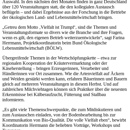
Auswahl. In den nächsten drei Monaten finden in ganz Deutschland
über 120 Veranstaltungen statt, die den kollegialen Austausch
beflügeln – und dabei Ergebnisse aus der Forschung in die Betriebe
der ökologischen Land- und Lebensmittelwirtschaft bringen.
„Getreu dem Motto ‚Vielfalt ist Trumpf‘, sind die Themen und
Veranstaltungsformate so divers wie die Branche und ihre Fragen,
wenn es gilt, den eigenen Betrieb weiterzuentwickeln“, sagt Farina
Herrmann, Projektkoordinatorin beim Bund Ökologische
Lebensmittelwirtschaft (BÖLW).
Übergreifende Themen in der Wertschöpfungskette – etwa zur
regionalen Kooperation der Kräutervermarktung oder der
Käseherstellung – bringen Erzeugerinnen, Verarbeiter und
Händlerinnen vor Ort zusammen. Wie die Artenvielfalt auf Äckern
und Weiden gestärkt werden kann, erfahren Bäuerinnen und Bauern
gleich auf mehreren Veranstaltungen in diesem Herbst. Und auf
zahlreichen Milchviehtagen können sich Praktiker über die neuesten
Erkenntnisse bei Kälberaufzucht, Fütterung und Stallbau
informieren.
„Es gibt viele Themenschwerpunkte, die zum Mitdiskutieren und
zum Austauschen einladen, von der Bodenbearbeitung bis zur
Kommunikation von Bio-Qualität. Die volle Vielfalt eben“, bewirbt
Koordinatorin Herrmann die beliebten Vorträge, Workshops und