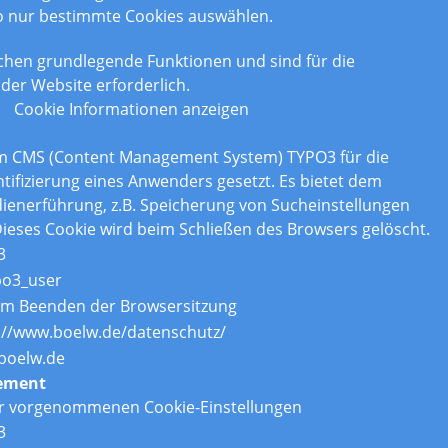
o nur bestimmte Cookies auswählen.
chen grundlegende Funktionen und sind für die
der Website erforderlich.
Cookie Informationen anzeigen
om CMS (Content Management System) TYPO3 für die
tifizierung eines Anwenders gesetzt. Es bietet dem
enerführung, z.B. Speicherung von Sucheinstellungen
ieses Cookie wird beim Schließen des Browsers gelöscht.
3
po3_user
um Beenden der Browsersitzung
://www.boelw.de/datenschutz/
boelw.de
ement
er vorgenommenen Cookie-Einstellungen
3