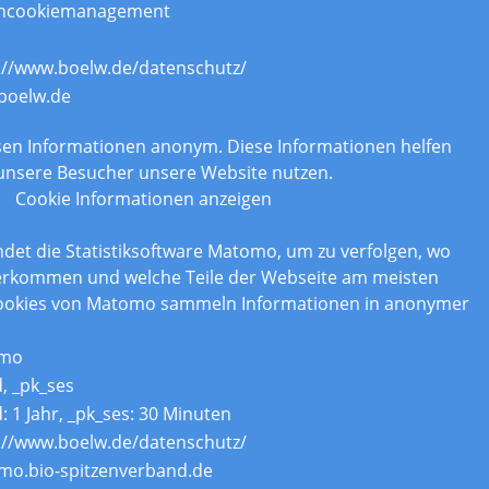
ncookiemanagement
://www.boelw.de/datenschutz/
boelw.de
n
assen Informationen anonym. Diese Informationen helfen
 unsere Besucher unsere Website nutzen.
Cookie Informationen anzeigen
det die Statistiksoftware Matomo, um zu verfolgen, wo
erkommen und welche Teile der Webseite am meisten
Cookies von Matomo sammeln Informationen in anonymer
mo
d, _pk_ses
d: 1 Jahr, _pk_ses: 30 Minuten
://www.boelw.de/datenschutz/
o.bio-spitzenverband.de