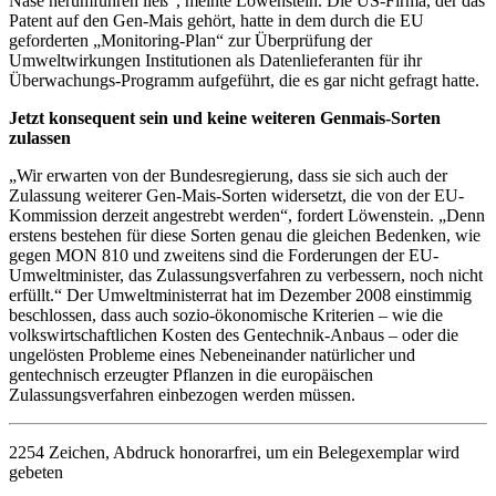
Nase herumführen ließ“, meinte Löwenstein. Die US-Firma, der das
Patent auf den Gen-Mais gehört, hatte in dem durch die EU
geforderten „Monitoring-Plan“ zur Überprüfung der
Umweltwirkungen Institutionen als Datenlieferanten für ihr
Überwachungs-Programm aufgeführt, die es gar nicht gefragt hatte.
Jetzt konsequent sein und keine weiteren Genmais-Sorten
zulassen
„Wir erwarten von der Bundesregierung, dass sie sich auch der
Zulassung weiterer Gen-Mais-Sorten widersetzt, die von der EU-
Kommission derzeit angestrebt werden“, fordert Löwenstein. „Denn
erstens bestehen für diese Sorten genau die gleichen Bedenken, wie
gegen MON 810 und zweitens sind die Forderungen der EU-
Umweltminister, das Zulassungsverfahren zu verbessern, noch nicht
erfüllt.“ Der Umweltministerrat hat im Dezember 2008 einstimmig
beschlossen, dass auch sozio-ökonomische Kriterien – wie die
volkswirtschaftlichen Kosten des Gentechnik-Anbaus – oder die
ungelösten Probleme eines Nebeneinander natürlicher und
gentechnisch erzeugter Pflanzen in die europäischen
Zulassungsverfahren einbezogen werden müssen.
2254 Zeichen, Abdruck honorarfrei, um ein Belegexemplar wird
gebeten