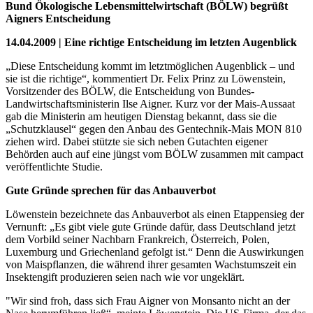
Bund Ökologische Lebensmittelwirtschaft (BÖLW) begrüßt
Aigners Entscheidung
14.04.2009 | Eine richtige Entscheidung im letzten Augenblick
„Diese Entscheidung kommt im letztmöglichen Augenblick – und
sie ist die richtige“, kommentiert Dr. Felix Prinz zu Löwenstein,
Vorsitzender des BÖLW, die Entscheidung von Bundes-
Landwirtschaftsministerin Ilse Aigner. Kurz vor der Mais-Aussaat
gab die Ministerin am heutigen Dienstag bekannt, dass sie die
„Schutzklausel“ gegen den Anbau des Gentechnik-Mais MON 810
ziehen wird. Dabei stützte sie sich neben Gutachten eigener
Behörden auch auf eine jüngst vom BÖLW zusammen mit campact
veröffentlichte Studie.
Gute Gründe sprechen für das Anbauverbot
Löwenstein bezeichnete das Anbauverbot als einen Etappensieg der
Vernunft: „Es gibt viele gute Gründe dafür, dass Deutschland jetzt
dem Vorbild seiner Nachbarn Frankreich, Österreich, Polen,
Luxemburg und Griechenland gefolgt ist.“ Denn die Auswirkungen
von Maispflanzen, die während ihrer gesamten Wachstumszeit ein
Insektengift produzieren seien nach wie vor ungeklärt.
"Wir sind froh, dass sich Frau Aigner von Monsanto nicht an der