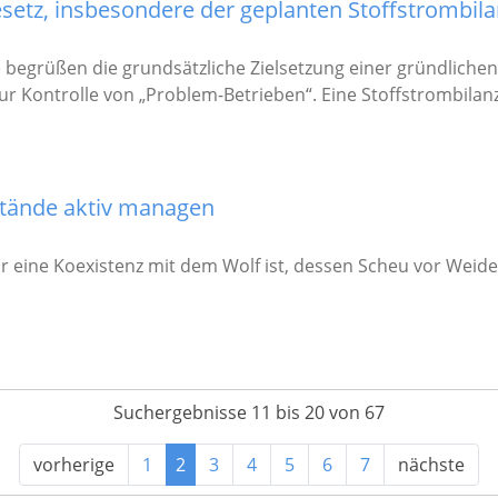
etz, insbesondere der geplanten Stoffstrombil
 begrüßen die grundsätzliche Zielsetzung einer gründliche
ur Kontrolle von „Problem-Betrieben“. Eine Stoffstrombilan
stände aktiv managen
r eine Koexistenz mit dem Wolf ist, dessen Scheu vor Weid
Suchergebnisse 11 bis 20 von 67
vorherige
1
2
3
4
5
6
7
nächste