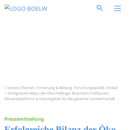
Direkt zum Inhalt springen
Unsere Themen
Forschung & Bildung
Forschungspolitik
Artikel
> Erfolgreiche Bilanz der Öko-Feldtage: Branchen-Treffpunkt,
Wissensplattform & Impulsgeber für die gesamte Landwirtschaft
Pressemitteilung
Erfolgreiche Bilanz der Öko-